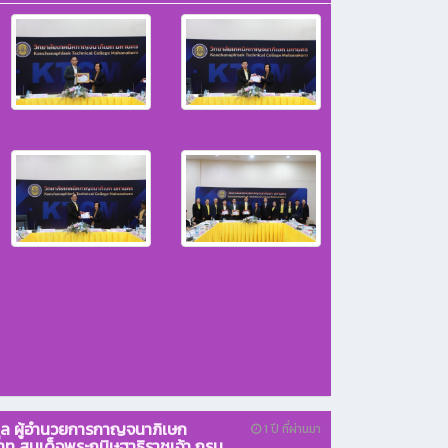
กุล ผู้อำนวยการกาญจนาภิเษก
1 ปี ที่ผ่านมา
าท สมเด็จพระกนิษฐาธิราชเจ้า กรม