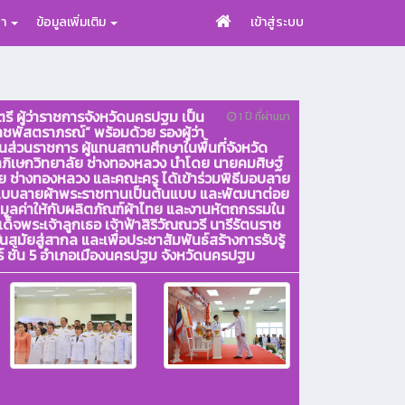
รา
ข้อมูลเพิ่มเติม
เข้าสู่ระบบ
รี ผู้ว่าราชการจังหวัดนครปฐม เป็น
1 ปี ที่ผ่านมา
พัสตราภรณ์” พร้อมด้วย รองผู้ว่า
นส่วนราชการ ผู้แทนสถานศึกษาในพื้นที่จังหวัด
าภิเษกวิทยาลัย ช่างทองหลวง นำโดย นายคมศิษฐ์
 ช่างทองหลวง และคณะครู ได้เข้าร่วมพิธีมอบลาย
นำแบบลายผ้าพระราชทานเป็นต้นแบบ และพัฒนาต่อย
่มมูลค่าให้กับผลิตภัณฑ์ผ้าไทย และงานหัตถกรรมใน
พระเจ้าลูกเธอ เจ้าฟ้าสิริวัณณวรี นารีรัตนราช
สมัยสู่สากล และเพื่อประชาสัมพันธ์สร้างการรับรู้
 ชั้น 5 อำเภอเมืองนครปฐม จังหวัดนครปฐม