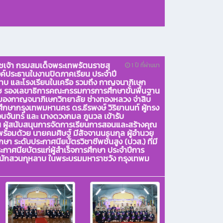
าชเจ้า กรมสมเด็จพระเทพรัตนราชสุ
1 ปี ที่ผ่านมา
ค์ประธานในงานปิดภาคเรียน ประจำปี
บ และโรงเรียนในเครือ รวมถึง กาญจนาภิเษก
ิช รองเลขาธิการคณะกรรมการการศึกษาขั้นพื้นฐาน
ณ ของกาญจนาภิเษกวิทยาลัย ช่างทองหลวง จ่าสิบ
กษากรุงเทพมหานคร ดร.ธีรพงษ์ วิริยานนท์ ผู้ทรง
อนจันทร์ และ นางดวงกมล ภูนวล เข้ารับ
ณ ผู้สนับสนุนการจัดการเรียนการสอนและสร้างคุณ
ร้อมด้วย นายคมศิษฐ์ มีสัจจานนธนกุล ผู้อำนวย
 ระดับประกาศนียบัตรวิชาชีพชั้นสูง (ปวส.) ที่มี
กาศนียบัตรแก่ผู้สำเร็จการศึกษา ประจำปีการ
นักสวนกุหลาบ ในพระบรมมหาราชวัง กรุงเทพม