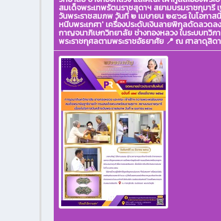
สมเด็จพระเทพรัตนราชสุดาฯ สยามบรมราชกุมารี เพ
วันพระราชสมภพ วันที่ ๒ เมษายน ๒๕๖๘ ในโอกาสนี้ คณ
หนีบพระเกศา' เครื่องประดับเงินลายพิกุลดัดลวดลงย
กาญจนาภิเษกวิทยาลัย ช่างทองหลวง ในระบบทวิภาคี
พระราชกุศลตามพระราชอัธยาศัย 📍 ณ ศาลาดุสิดา