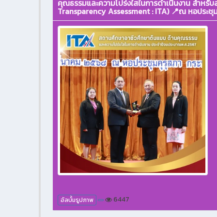
คุณธรรมและความโปร่งใสในการดำเนินงาน สำหรับส
Transparency Assessment : ITA) 📍ณ หอประชุมค
6447
อัลบั้มรูปภาพ