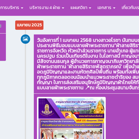
อการบริหาร
บริหารงาน 4 ฝ่าย
แผนกวิชา
เอกสาร
เกี่ยวกับเ
เมษายน 2025
วันอังคารที่ 1 เมษายน 2568 นางสาวอโรชา นันทมนต
ประธานพิธีมอบแบบลายผ้าพระราชทาน“ผ้าลายสิริราช
ราชการจังหวัด หัวหน้าส่วนราชการ นายอำเภอ ผู้แท
นครปฐม ร่วมเป็นเกียรติในงาน ในโอกาสนี้ กาญจน
มีสัจจานนธนกุล ผู้อำนวยการกาญจนาภิเษกวิทยาลัย
ผ้าพระราชทาน 'ผ้าลายสิริราชพัสตราภรณ์' เพื่อ
อดภูมิปัญญาและงานหัตถศิลป์พื้นถิ่น พร้อมทั้งเพิ
ทุกภูมิภาคตลอดจนน้อมนำแนวพระราชดำริของ สมเด็จ
กัญญา ในการส่งเสริมอนุรักษ์ภูมิปัญญาผ้าไทยให้ทัน
แบบลายผ้าพระราชทาน 📍ณ ห้องประชุมสนามจันทร์