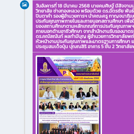
วันอังคารที่ 18 มีนาคม 2568 นายคมศิษฐ์ มีสัจจ
วิทยาลัย ช่างทองหลวง พร้อมด้วย ดร.ฉัตรชัย พันธ์
ปินตาคำ รองผู้อำนวยการฯ นำคณะครู กาญจนาภิเษก
ประกันคุณภาพภายในและภายนอกสถานศึกษา เพื่อ
ของสถานศึกษาตามหลักเกณฑ์การประกันคุณภาพฯเป็
ภายนอกด้านอาชีวศึกษา จากสำนักงานรับรองมาตร
ดร.คณัสณันท์ ผลทำมีบุญ ผู้อำนวยการวิทยาลัย
หัวหน้างานประกันคุณภาพและมาตรฐานการศึกษา และ
ประชุมสมเด็จปุ่น ปุณณสิริ อาคาร 5 ชั้น 2 วิทยาล