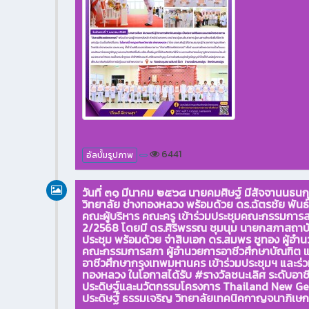
6441
อัลบั้มรูปภาพ
วันที่ ๓๑ มีนาคม ๒๕๖๘ นายคมศิษฐ์ มีสัจจานนธน
วิทยาลัย ช่างทองหลวง พร้อมด้วย ดร.ฉัตรชัย พันธ์
คณะผู้บริหาร คณะครู เข้าร่วมประชุมคณะกรรมการส
2/2568 โดยมี ดร.ศิริพรรณ ชุมนุม นายกสภาสถาบั
ประชุม พร้อมด้วย จ่าสิบเอก ดร.สมพร ชูทอง ผู้
คณะกรรมการสภา ผู้อำนวยการอาชีวศึกษาบัณฑิต แล
อาชีวศึกษากรุงเทพมหานคร เข้าร่วมประชุมฯ และร่
ทองหลวง ในโอกาสได้รับ #รางวัลชนะเลิศ ระดับอาชี
ประดิษฐ์และนวัตกรรมโครงการ Thailand New Ge
ประดิษฐ์ ธรรมเจริญ วิทยาลัยเทคนิคกาญจนาภิเ