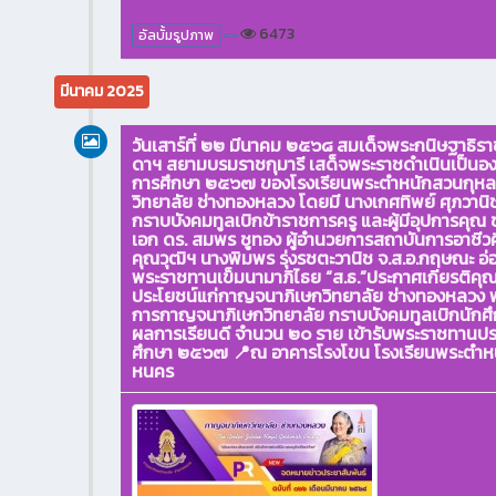
6473
อัลบั้มรูปภาพ
มีนาคม 2025
วันเสาร์ที่ ๒๒ มีนาคม ๒๕๖๘ สมเด็จพระกนิษฐาธิร
ดาฯ สยามบรมราชกุมารี เสด็จพระราชดำเนินเป็นอง
การศึกษา ๒๕๖๗ ของโรงเรียนพระตำหนักสวนกุหลา
วิทยาลัย ช่างทองหลวง โดยมี นางเกศทิพย์ ศุภวาน
กราบบังคมทูลเบิกข้าราชการครู และผู้มีอุปการคุ
เอก ดร. สมพร ชูทอง ผู้อำนวยการสถาบันการอาชีวศึ
คุณวุฒิฯ นางพิมพร รุ่งรชตะวานิช จ.ส.อ.กฤษณะ อ่
พระราชทานเข็มนามาภิไธย “ส.ธ.”ประกาศเกียรติคุ
ประโยชน์แก่กาญจนาภิเษกวิทยาลัย ช่างทองหลวง พ
การกาญจนาภิเษกวิทยาลัย กราบบังคมทูลเบิกนักศึกษา
ผลการเรียนดี จำนวน ๒๐ ราย เข้ารับพระราชทานประ
ศึกษา ๒๕๖๗ 📍ณ อาคารโรงโขน โรงเรียนพระตำห
หนคร