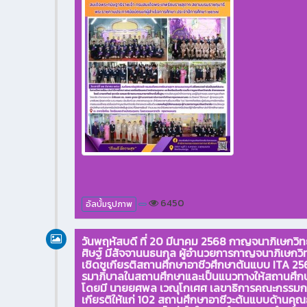
6450
อัลบั้มรูปภาพ
วันพฤหัสบดี ที่ 20 มีนาคม 2568 กาญจนาภิเษกว
ศิษฐ์ มีสัจจานนธนกุล ผู้อำนวยการกาญจนาภิเษกวิ
เชิดชูเกียรติสถานศึกษาอาชีวศึกษาต้นแบบ ITA 25
รมาภิบาลในสถานศึกษาและเป็นแนวทางให้สถานศึกษาอ
โดยมี นายยศพล เวณุโกเศศ เลขาธิการคณะกรรมการก
เกียรติให้แก่ 102 สถานศึกษาอาชีวะต้นแบบด้านคุณ