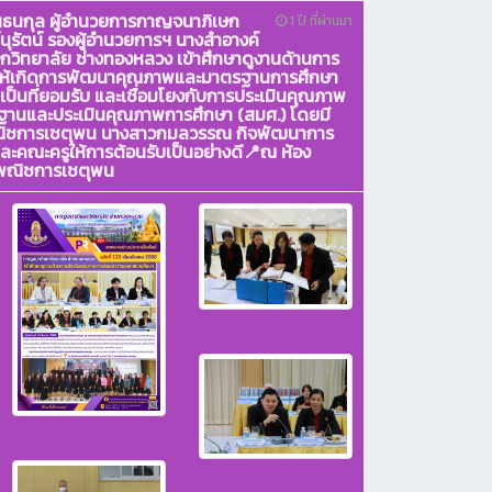
านนธนกุล ผู้อำนวยการกาญจนาภิเษก
1 ปี ที่ผ่านมา
นุรัตน์ รองผู้อำนวยการฯ นางสำอางค์
วิทยาลัย ช่างทองหลวง เข้าศึกษาดูงานด้านการ
ให้เกิดการพัฒนาคุณภาพและมาตรฐานการศึกษา
นที่ยอมรับ และเชื่อมโยงกับการประเมินคุณภาพ
ฐานและประเมินคุณภาพการศึกษา (สมศ.) โดยมี
พณิชการเชตุพน นางสาวกมลวรรณ กิจพัฒนาการ
คณะครูให้การต้อนรับเป็นอย่างดี📍ณ ห้อง
ัยพณิชการเชตุพน