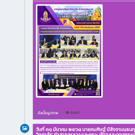
6441
อัลบั้มรูปภาพ
วันที่ ๓๑ มีนาคม ๒๕๖๘ นายคมศิษฐ์ มีสัจจานนธน
วิทยาลัย ช่างทองหลวง และคณะ เฝ้าทูลละอองพระบ