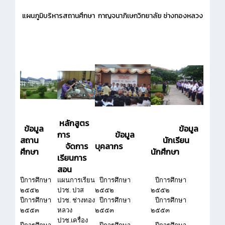
แผนภูมิบริหารสถานศึกษา กาญจนาภิเษกวิทยาลัย ช่างทองหลวง
หลักสูตร
ข้อมูล
ข้อมูล
การ
ข้อมูล
สถาน
นักเรียน
จัดการ
บุคลากร
ศึกษา
นักศึกษา
เรียนการ
สอน
ปีการศึกษา
แผนการเรียน
ปีการศึกษา
ปีการศึกษา
๒๕๕๒
ปวช. ปวส
๒๕๕๒
๒๕๕๒
ปีการศึกษา
ปวช. ช่างทอง
ปีการศึกษา
ปีการศึกษา
๒๕๕๓
หลวง
๒๕๕๓
๒๕๕๓
ปวช.เครื่อง