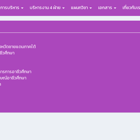
อการบริหาร
บริหารงาน 4 ฝ่าย
แผนกวิชา
เอกสาร
เกี่ยวกับเ
)
ังหวัดชายแดนภาคใต้
ีวศึกษา
ารการอาชีวศึกษา
ษณ์อาชีวศึกษา
า