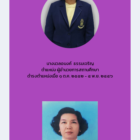
นางนวลอนงค์ ธรรมเจริญ
ตำแหน่ง ผู้อำนวยการสถานศึกษา
ดำรงตำแหน่งเมื่อ ๑ ต.ค. ๒๕๕๒ - ๕ พ.ย. ๒๕๕๖