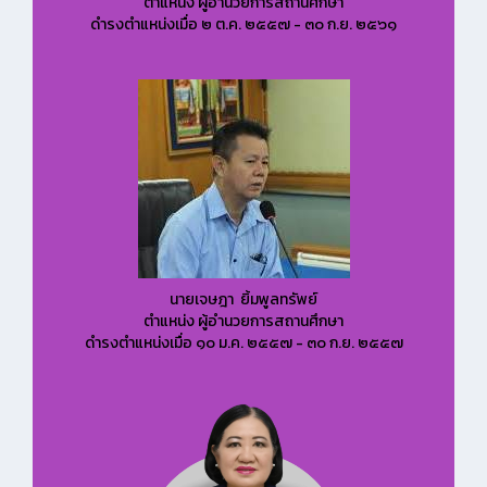
ตำแหน่ง ผู้อำนวยการสถานศึกษา
ดำรงตำแหน่งเมื่อ ๒ ต.ค. ๒๕๕๗ - ๓๐ ก.ย. ๒๕๖๑
นายเจษฎา ยิ้มพูลทรัพย์
ตำแหน่ง ผู้อำนวยการสถานศึกษา
ดำรงตำแหน่งเมื่อ ๑๐ ม.ค. ๒๕๕๗ - ๓๐ ก.ย. ๒๕๕๗