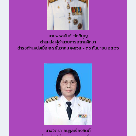
นายพรอนันต์ ภักดีบุญ
ตำแหน่ง ผู้อำนวยการสถานศึกษา
ดำรงตำแหน่งเมื่อ ๒๑ ธันวาคม ๒๕๖๕ - ๓๐ กันยายน ๒๕๖๖
นางจิตรา อนุกูลเรืองกิตติ์