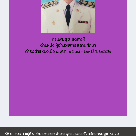
ดร.เพิ่มสุข นิติสิงห์
ตำแหน่ง ผู้อำนวยการสถานศึกษา
ดำรงตำแหน่งเมื่อ ๔ พ.ค. ๒๕๓๘ - ๒๙ มี.ค. ๒๕๕๒
KMe
: 299/1 หมู่ที่ 5 ตำบลศาลายา อำเภอพุทธมณฑล จังหวัดนครปฐม 73170