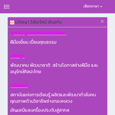
เลือกภาษา
ปรัชญา วิสัยทัศน์ พันธกิจ
จุดเน้น จุดเด่นของสถานศึกษา
ฝีมือเยี่ยม เปี่ยมคุณธรรม
ปรัชญา
พัฒนาคน พัฒนาชาติ สร้างโอกาสช่างฝีมือ และ
อนุรักษ์ศิลปะไทย
วิสัยทัศน์
สถาบันแห่งการเรียนรู้​ ผลิตและพัฒนากำลังคน
คุณภาพด้านวิชาชีพช่างทองหลวง
อัญมณีและเครื่องประดับสู่สากล