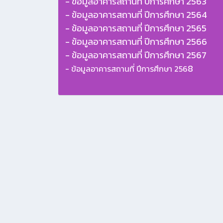
- ข้อมูลอาคารสถานที่ ปีการศึกษา 2563
- ข้อมูลอาคารสถานที่ ปีการศึกษา 2564
- ข้อมูลอาคารสถานที่ ปีการศึกษา 2565
- ข้อมูลอาคารสถานที่ ปีการศึกษา 2566
- ข้อมูลอาคารสถานที่ ปีการศึกษา 256
7
8
- ข้อมูลอาคารสถานที่ ปีการศึกษา 256