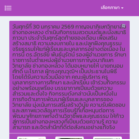
เลือกภาษา
วันศุกร์ที่ 30 มกราคม 2569 กาญจนาภิเษกวิทยาลัย
ช่างทองหลวง ดำเนินกิจกรรมสวดมนต์และนั่งสมาธิ
ภาวนา ประจำวันศุกร์สุดท้ายของเดือน เพื่อเสริม
สร้างสมาธิ ความสงบภายใน และปลูกฝังคุณธรรม
จริยธรรมให้แก่ผู้เรียนและบุคลากรอย่างต่อเนื่อง ใน
การนี้ ดร.ฉัตรชัย พันธ์นุรัตน์ รองผู้อำนวยการ รักษา
ราชการในตำแหน่งผู้อำนวยการกาญจนาภิเษก
วิทยาลัย ช่างทองหลวง ได้มอบหมายให้ นายถนอม
ศักดิ์ นะโรภาส ผู้ทรงคุณวุฒิฯ เป็นประธานในพิธี
โดยได้รับความร่วมมือจาก คณะผู้บริหาร ครู
บุคลากรทางการศึกษา และนักเรียน เข้าร่วมกิจกรรม
อย่างพร้อมเพรียง บรรยากาศเปี่ยมด้วยความ
สำรวมและตั้งใจ กิจกรรมดังกล่าวนับเป็นหนึ่งใน
ภารกิจด้านการพัฒนาผู้เรียนและบุคลากรของ
วิทยาลัย มุ่งเน้นการเสริมสร้างวินัย ความรับผิดชอบ
และสภาพแวดล้อมการเรียนรู้ที่เกื้อหนุนต่อการ
พัฒนาศักยภาพทั้งด้านวิชาชีพและคุณธรรม ให้ก้าว
สู่การเป็นช่างทองหลวงที่เปี่ยมด้วยความรู้ ความ
สามารถ และจิตสำนึกที่ดีต่อสังคมอย่างแท้จริง