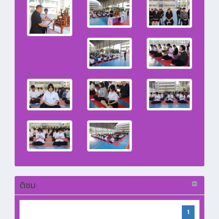
ติชม
1