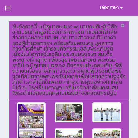
เลือกภาษา
วันอังคารที่ ๓ มิถุนายน ๒๕๖๘ นายคมศิษฐ์ มีสัจ
จานนธนกุล ผู้อำนวยการกาญจนาภิเษกวิทยาลัย
ช่างทองหลวง มอบหมาย นางสำอางค์ ปินตาคำ
รองผู้อำนวยการฯ พร้อมด้วยคณะครู บุคลากร
ทางการศึกษา เข้าร่วมกิจกรรมเฉลิมพระเกียรติ
เนื่องในโอกาสวันเฉลิม พระชนมพรรษา สมเด็จ
พระนางเจ้าสุทิดา พัชรสุธาพิมลลักษณ พระบรม
ราชินี ๓ มิถุนายน ๒๕๖๘ กิจกรรมประกอบด้วย พิธี
ถวายเครื่องราชสักการะและวางพานพุ่ม รวมถึงพิธี
จุดเทียนถวายพระพรชัยมงคล เพื่อแสดงความจงรัก
ภักดี และสำนึกในพระมหากรุณาธิคุณอย่างหาที่สุด
มิได้ ณ โรงเรียนกาญจนาภิเษกวิทยาลัยนครปฐม
(พระตำหนักสวนกุหลาบมัธยม) จังหวัดนครปฐม