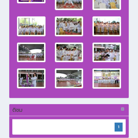
ติชม
1