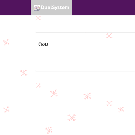
DualSystem
ติชม