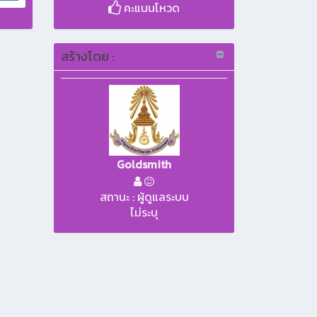
คะแนนโหวด
สร้างโดย :
Goldsmith
สถานะ : ผู้ดูแลระบบ
ไม่ระบุ