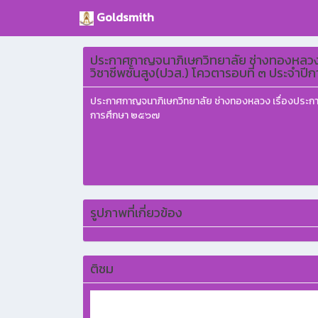
Goldsmith
ประกาศกาญจนาภิเษกวิทยาลัย ช่างทองหลวง เร
วิชาชีพชั้นสูง(ปวส.) โควตารอบที่ ๓ ประจำ
ประกาศกาญจนาภิเษกวิทยาลัย ช่างทองหลวง เรื่องประกาศรา
การศึกษา ๒๕๖๗
รูปภาพที่เกี่ยวข้อง
ติชม