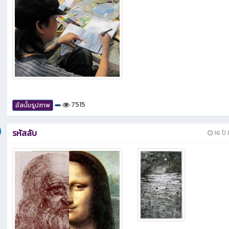
7515
อัลบั้มรูปภาพ
รหัสลับ
16 ปี ท