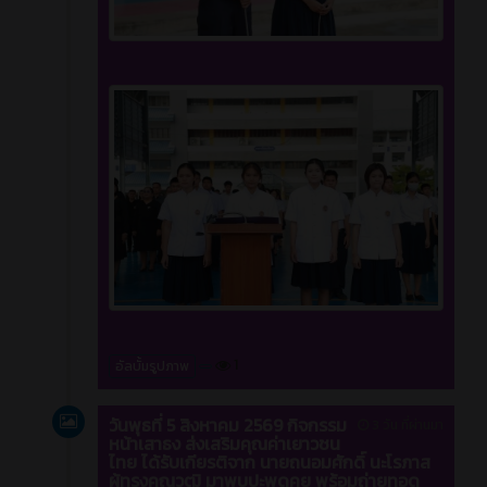
1
อัลบั้มรูปภาพ
วันพุธที่ 5 สิงหาคม 2569 กิจกรรม
3 วัน ที่ผ่านมา
หน้าเสาธง ส่งเสริมคุณค่าเยาวชน
ไทย ได้รับเกียรติจาก นายถนอมศักดิ์ นะโรภาส
ผู้ทรงคุณวุฒิ มาพบปะพูดคุย พร้อมถ่ายทอด