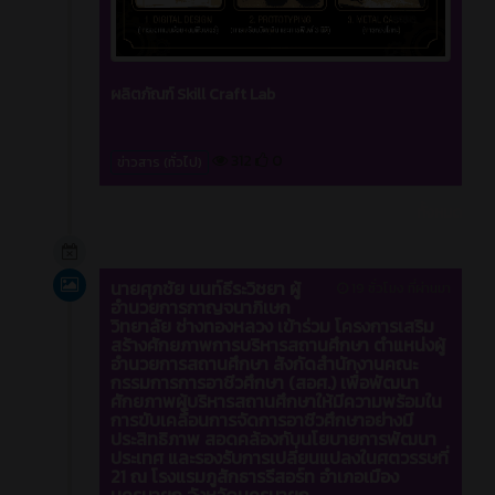
ผลิตภัณฑ์ Skill Craft Lab
312
0
ข่าวสาร (ทั่วไป)
ทั้งหมด
นายศุภชัย นนท์ธีระวิชยา ผู้
19 ชั่วโมง ที่ผ่านมา
อำนวยการกาญจนาภิเษก
วิทยาลัย ช่างทองหลวง เข้าร่วม โครงการเสริม
สร้างศักยภาพการบริหารสถานศึกษา ตำแหน่งผู้
อำนวยการสถานศึกษา สังกัดสำนักงานคณะ
กรรมการการอาชีวศึกษา (สอศ.) เพื่อพัฒนา
ศักยภาพผู้บริหารสถานศึกษาให้มีความพร้อมใน
การขับเคลื่อนการจัดการอาชีวศึกษาอย่างมี
ประสิทธิภาพ สอดคล้องกับนโยบายการพัฒนา
ประเทศ และรองรับการเปลี่ยนแปลงในศตวรรษที่
21 ณ โรงแรมภูสักธารรีสอร์ท อำเภอเมือง
นครนายก จังหวัดนครนายก