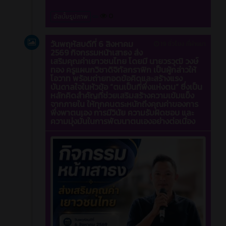
0
อัลบั้มรูปภาพ
วันพฤหัสบดีที่ 6 สิงหาคม
19 ชั่วโมง ที่ผ่านมา
2569 กิจกรรมหน้าเสาธง ส่ง
เสริมคุณค่าเยาวชนไทย โดยมี นายวรวุฒิ วงษ์
ทอง ครูแผนกวิชาดิจิทัลกราฟิก เป็นผู้กล่าวให้
โอวาท พร้อมถ่ายทอดข้อคิดและสร้างแรง
บันดาลใจในหัวข้อ “ตนเป็นที่พึ่งแห่งตน” ซึ่งเป็น
หลักคิดสำคัญที่ช่วยเสริมสร้างความเข้มแข็ง
จากภายใน ให้ทุกคนตระหนักถึงคุณค่าของการ
พึ่งพาตนเอง การมีวินัย ความรับผิดชอบ และ
ความมุ่งมั่นในการพัฒนาตนเองอย่างต่อเนื่อง